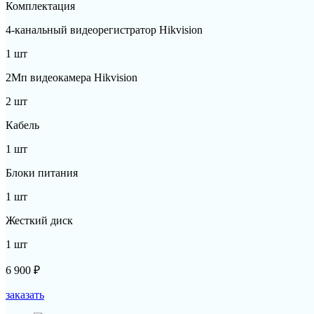
Комплектация
4-канальный видеорегистратор Hikvision
1 шт
2Мп видеокамера Hikvision
2 шт
Кабель
1 шт
Блоки питания
1 шт
Жесткий диск
1 шт
6 900
₽
заказать